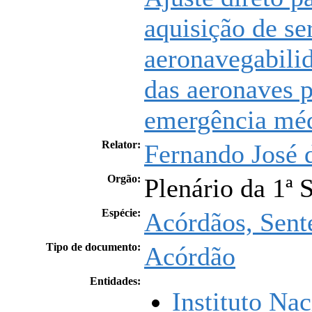
aquisição de se
aeronavegabili
das aeronaves p
emergência mé
Relator:
Fernando José d
Orgão:
Plenário da 1ª 
Espécie:
Acórdãos, Sent
Tipo de documento:
Acórdão
Entidades:
Instituto Na