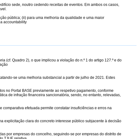
edifício sede, noutro cedendo receitas de eventos. Em ambos os casos,
vel.
tação pública; (ii) para uma melhoria da qualidade e uma maior
a accountability
a (cf. Quadro 2), o que implicou a violação do n.º 1 do artigo 127.º e do
ração
atando-se uma melhoria substancial a partir de julho de 2021. Estes
icados no Portal BASE previamente ao respetivo pagamento, conforme
tica de infração financeira sancionatória, sendo, no entanto, relevadas,
 comparativa efetuada permite constatar insuficiências e erros na
a explicitação clara do concreto interesse público subjacente à decisão
tadas por empresas do concelho, seguindo-se por empresas do distrito de
do TJUE relativa