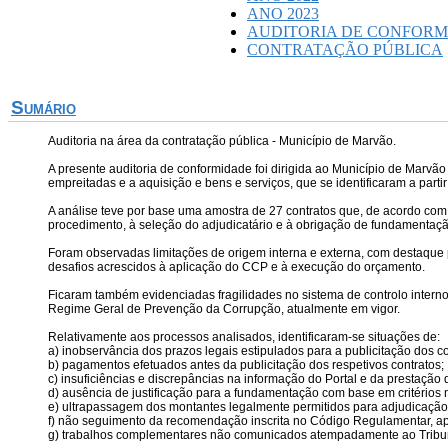
ANO 2023
AUDITORIA DE CONFOR
CONTRATAÇÃO PÚBLICA
Sumário
Auditoria na área da contratação pública - Município de Marvão.
A presente auditoria de conformidade foi dirigida ao Município de Marvã
empreitadas e a aquisição e bens e serviços, que se identificaram a pa
A análise teve por base uma amostra de 27 contratos que, de acordo com 
procedimento, à seleção do adjudicatário e à obrigação de fundamentaçã
Foram observadas limitações de origem interna e externa, com destaque 
desafios acrescidos à aplicação do CCP e à execução do orçamento.
Ficaram também evidenciadas fragilidades no sistema de controlo interno
Regime Geral de Prevenção da Corrupção, atualmente em vigor.
Relativamente aos processos analisados, identificaram-se situações de:
a) inobservância dos prazos legais estipulados para a publicitação dos co
b) pagamentos efetuados antes da publicitação dos respetivos contratos;
c) insuficiências e discrepâncias na informação do Portal e da prestação 
d) ausência de justificação para a fundamentação com base em critérios 
e) ultrapassagem dos montantes legalmente permitidos para adjudicação
f) não seguimento da recomendação inscrita no Código Regulamentar, apr
g) trabalhos complementares não comunicados atempadamente ao Tribu