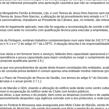
ação de tal interesse pressupõe uma apreciação casuística que não se compadece c
 com a Morgadinho Ferrão & Almeida, Lda. e com Teresa de Jesus Reis Narciso sem es
resa de Jesus Reis Narciso, a utilização de tal procedimento terá violado o n.º 2 
s sancionatórias, imputáveis ao Presidente da Câmara, que, no entanto, são relevad
nto foi legalmente aplicado, mas não foi seguida a recomendação de convite a três 
sas com sede no concelho com qualificação técnica para executar a empreitada, 
cola da Portagem, existiram trabalhos complementares num valor total de 242.577,
dos n.ºs 1 e n.º 2 do artigo 47.º da LOPTC. A situação descrita é da responsabilid
alizar obras e em fornecer bens e serviços, faltando-lhes capacidade operacional
ndependência e pouca capacidade para impor condições ou exigir o cumprimento d
roposta qualificada (ponto 2.6.);
ra que nos procedimentos de ajuste direto fossem convidadas três entidades, aca
 de consulta prévia também é comum apenas uma entidade mostrar interesse (pont
u o Plano de Prevenção de Riscos de Gestão, nos termos do artigo 6.º do Decreto
rcalar e o anual (ponto 2.7.1.);
o de Marvão o GDA, visando a utilização do edifício sede deste como centro cultur
derem à recuperação do edifício sede do Clube com fundos públicos;
das obras, a que somou o do projeto, bem como as despesas (correntes e de capita
envolvimento desportivo cuja vigência coincide com a dos protocolos, e onde pode
s no Festival Al Mossassa seja assegurada pelo Moto Clube de Marvão, sendo-lhe
bilidade do Município; não existe documento que titule a prestação do serviço; e 