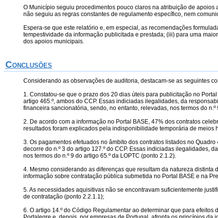
O Município seguiu procedimentos pouco claros na atribuição de apoios a
não seguiu as regras constantes de regulamento específico, nem comunic
Espera-se que este relatório e, em especial, as recomendações formuladas
tempestividade da informação publicitada e prestada; (iii) para uma maior
dos apoios municipais.
Conclusões
Considerando as observações de auditoria, destacam-se as seguintes co
1. Constatou-se que o prazo dos 20 dias úteis para publicitação no Portal
artigo 465.º, ambos do CCP. Essas indiciadas ilegalidades, da responsabi
financeira sancionatória, sendo, no entanto, relevadas, nos termos do n.º 
2. De acordo com a informação no Portal BASE, 47% dos contratos celebra
resultados foram explicados pela indisponibilidade temporária de meios 
3. Os pagamentos efetuados no âmbito dos contratos listados no Quadro 4
decorre do n.º 3 do artigo 127.º do CCP. Essas indiciadas ilegalidades, d
nos termos do n.º 9 do artigo 65.º da LOPTC (ponto 2.1.2).
4. Mesmo considerando as diferenças que resultam da natureza distinta d
informação sobre contratação pública submetida no Portal BASE e na Pres
5. As necessidades aquisitivas não se encontravam suficientemente justi
de contratação (ponto 2.2.1.1);
6. O artigo 14.º do Código Regulamentar ao determinar que para efeitos 
Portalegre e, depois, por empresas de Portugal, afronta os princípios da 