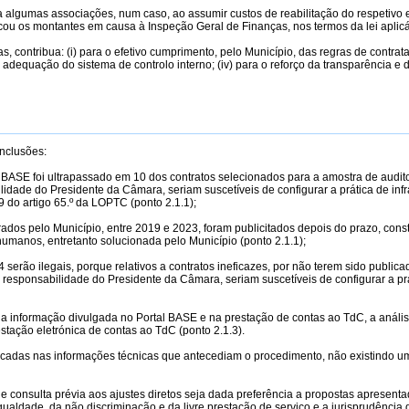
 algumas associações, num caso, ao assumir custos de reabilitação do respetivo 
ou os montantes em causa à Inspeção Geral de Finanças, nos termos da lei aplicá
, contribua: (i) para o efetivo cumprimento, pelo Município, das regras de contra
 adequação do sistema de controlo interno; (iv) para o reforço da transparência e d
nclusões:
 BASE foi ultrapassado em 10 dos contratos selecionados para a amostra de auditori
lidade do Presidente da Câmara, seriam suscetíveis de configurar a prática de inf
9 do artigo 65.º da LOPTC (ponto 2.1.1);
dos pelo Município, entre 2019 e 2023, foram publicitados depois do prazo, const
humanos, entretanto solucionada pelo Município (ponto 2.1.1);
 serão ilegais, porque relativos a contratos ineficazes, por não terem sido publ
a responsabilidade do Presidente da Câmara, seriam suscetíveis de configurar a prá
a informação divulgada no Portal BASE e na prestação de contas ao TdC, a análise
tação eletrónica de contas ao TdC (ponto 2.1.3).
ficadas nas informações técnicas que antecediam o procedimento, não existindo um
de consulta prévia aos ajustes diretos seja dada preferência a propostas apresen
igualdade, da não discriminação e da livre prestação de serviço e a jurisprudência 