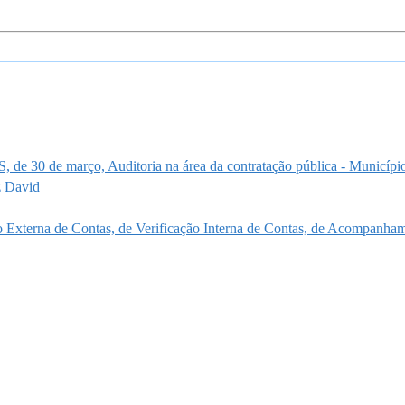
SS, de 30 de março, Auditoria na área da contratação pública - Municíp
z David
ção Externa de Contas, de Verificação Interna de Contas, de Acompan