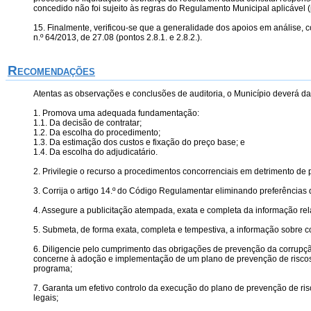
concedido não foi sujeito às regras do Regulamento Municipal aplicável (p
15. Finalmente, verificou-se que a generalidade dos apoios em análise
n.º 64/2013, de 27.08 (pontos 2.8.1. e 2.8.2.).
Recomendações
Atentas as observações e conclusões de auditoria, o Município deverá 
1. Promova uma adequada fundamentação:
1.1. Da decisão de contratar;
1.2. Da escolha do procedimento;
1.3. Da estimação dos custos e fixação do preço base; e
1.4. Da escolha do adjudicatário.
2. Privilegie o recurso a procedimentos concorrenciais em detrimento de
3. Corrija o artigo 14.º do Código Regulamentar eliminando preferências d
4. Assegure a publicitação atempada, exata e completa da informação rela
5. Submeta, de forma exata, completa e tempestiva, a informação sobre 
6. Diligencie pelo cumprimento das obrigações de prevenção da corrup
concerne à adoção e implementação de um plano de prevenção de risco
programa;
7. Garanta um efetivo controlo da execução do plano de prevenção de ris
legais;