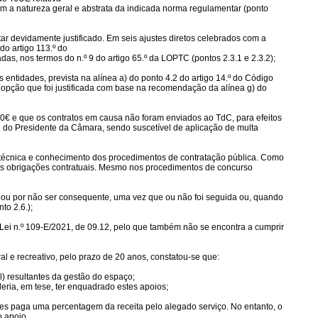
om a natureza geral e abstrata da indicada norma regulamentar (ponto
tar devidamente justificado. Em seis ajustes diretos celebrados com a
do artigo 113.º do
as, nos termos do n.º 9 do artigo 65.º da LOPTC (pontos 2.3.1 e 2.3.2);
entidades, prevista na alínea a) do ponto 4.2 do artigo 14.º do Código
opção que foi justificada com base na recomendação da alínea g) do
90€ e que os contratos em causa não foram enviados ao TdC, para efeitos
ade do Presidente da Câmara, sendo suscetível de aplicação de multa
 e técnica e conhecimento dos procedimentos de contratação pública. Como
as obrigações contratuais. Mesmo nos procedimentos de concurso
bou por não ser consequente, uma vez que ou não foi seguida ou, quando
o 2.6.);
-Lei n.º 109-E/2021, de 09.12, pelo que também não se encontra a cumprir
al e recreativo, pelo prazo de 20 anos, constatou-se que:
l) resultantes da gestão do espaço;
ria, em tese, ter enquadrado estes apoios;
s paga uma percentagem da receita pelo alegado serviço. No entanto, o
o apoio