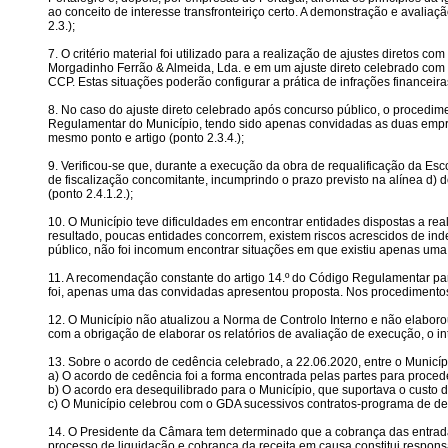
ao conceito de interesse transfronteiriço certo. A demonstração e avali
2.3.);
7. O critério material foi utilizado para a realização de ajustes diretos
Morgadinho Ferrão & Almeida, Lda. e em um ajuste direto celebrado com Te
CCP. Estas situações poderão configurar a prática de infrações financeira
8. No caso do ajuste direto celebrado após concurso público, o procedime
Regulamentar do Município, tendo sido apenas convidadas as duas empre
mesmo ponto e artigo (ponto 2.3.4.);
9. Verificou-se que, durante a execução da obra de requalificação da Es
de fiscalização concomitante, incumprindo o prazo previsto na alínea d) 
(ponto 2.4.1.2.);
10. O Município teve dificuldades em encontrar entidades dispostas a re
resultado, poucas entidades concorrem, existem riscos acrescidos de i
público, não foi incomum encontrar situações em que existiu apenas uma p
11. A recomendação constante do artigo 14.º do Código Regulamentar pa
foi, apenas uma das convidadas apresentou proposta. Nos procedimentos
12. O Município não atualizou a Norma de Controlo Interno e não elaboro
com a obrigação de elaborar os relatórios de avaliação de execução, o inte
13. Sobre o acordo de cedência celebrado, a 22.06.2020, entre o Municípi
a) O acordo de cedência foi a forma encontrada pelas partes para proce
b) O acordo era desequilibrado para o Município, que suportava o custo 
c) O Município celebrou com o GDA sucessivos contratos-programa de des
14. O Presidente da Câmara tem determinado que a cobrança das entrada
processo de liquidação e cobrança da receita em causa constitui responsa