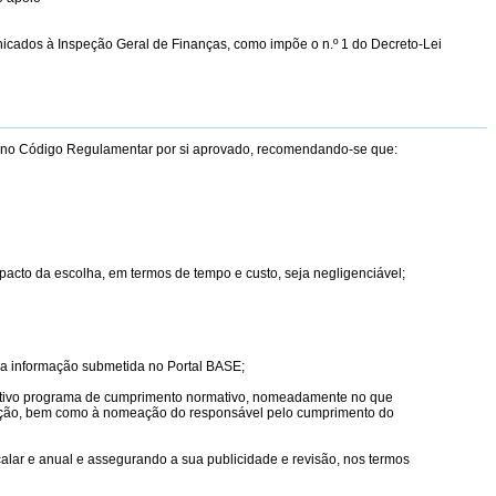
icados à Inspeção Geral de Finanças, como impõe o n.º 1 do Decreto-Lei
 e no Código Regulamentar por si aprovado, recomendando-se que:
pacto da escolha, em termos de tempo e custo, seja negligenciável;
m a informação submetida no Portal BASE;
petivo programa de cumprimento normativo, nomeadamente no que
mação, bem como à nomeação do responsável pelo cumprimento do
calar e anual e assegurando a sua publicidade e revisão, nos termos