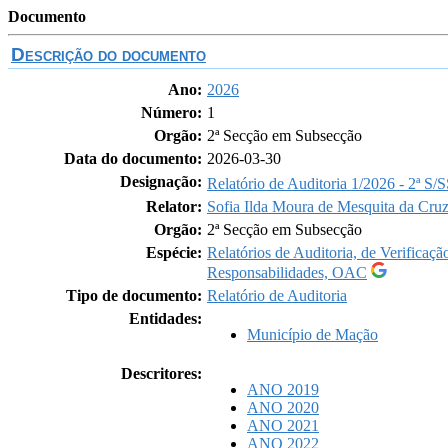
Documento
Descrição do documento
Ano:
2026
Número:
1
Orgão:
2ª Secção em Subsecção
Data do documento:
2026-03-30
Designação:
Relatório de Auditoria 1/2026 - 2ª S/
Relator:
Sofia Ilda Moura de Mesquita da Cru
Orgão:
2ª Secção em Subsecção
Espécie:
Relatórios de Auditoria, de Verifica
Responsabilidades, OAC
Tipo de documento:
Relatório de Auditoria
Entidades:
Município de Mação
Descritores:
ANO 2019
ANO 2020
ANO 2021
ANO 2022