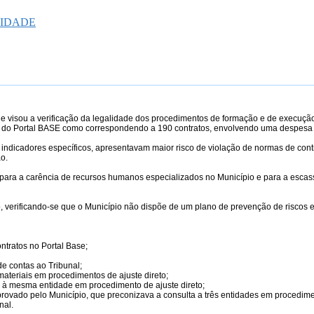
MIDADE
o e visou a verificação da legalidade dos procedimentos de formação e de execução
rtir do Portal BASE como correspondendo a 190 contratos, envolvendo uma despesa
indicadores específicos, apresentavam maior risco de violação de normas de contr
o.
para a carência de recursos humanos especializados no Município e para a escass
, verificando-se que o Município não dispõe de um plano de prevenção de riscos e
ntratos no Portal Base;
de contas ao Tribunal;
materiais em procedimentos de ajuste direto;
 à mesma entidade em procedimento de ajuste direto;
ovado pelo Município, que preconizava a consulta a três entidades em procedimen
nal.