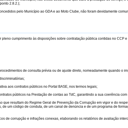
onto 2.8.2.);
, concedidos pelo Município ao GDA e ao Moto Clube, não foram devidamente comun
dar pleno cumprimento às disposições sobre contratação pública contidas no CCP
 procedimentos de consulta prévia ou de ajuste direto, nomeadamente quando o im
iscriminatórias;
tiva aos contratos públicos no Portal BASE, nos termos legais;
contratos públicos na Prestação de contas ao TdC, garantindo a sua coerência co
ção que resultam do Regime Geral de Prevenção da Corrupção em vigor e do res
s, de um código de conduta, de um canal de denúncia e de um programa de for
cos de corrupção e infrações conexas, elaborando os relatórios de avaliação inter